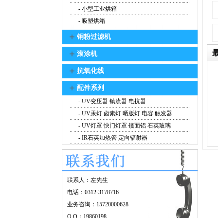
- 小型工业烘箱
- 吸塑烘箱
+
铜粉过滤机
+
滚涂机
+
抗氧化线
+
配件系列
- UV变压器 镇流器 电抗器
- UV汞灯 卤素灯 晒版灯 电容 触发器
- UV灯罩 快门灯罩 镜面铝 石英玻璃
- IR石英加热管 定向辐射器
联系人：左先生
电话：0312-3178716
业务咨询：15720000628
Q Q：19860198