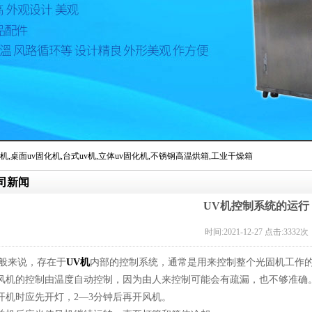
机
,
桌面uv固化机
,
台式uv机
,
立体uv固化机
,
不锈钢高温烘箱
,
工业干燥箱
司新闻
局批准正式更名为保定市丰辉机械设备制造有限公司
UV机控制系统的运行
时间:2021-12-27 点击:3332次
般来说，存在于
UV机
内部的控制系统，通常是用来控制整个光固机工作
.风机的控制由温度自动控制，因为由人来控制可能会有疏漏，也不够准确
.开机时应先开灯，2—3分钟后再开风机。