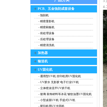
3
4
+
PCB、五金蚀刻成套设备
- 蚀刻机
- 精密显影机
- 精密刷板机
- 前处理设备
- 后处理设备
- 精密清洗机
+
加热器
+
输送机
+
UV固化机
- 通用型UV机 丝印机用UV固化机
- UV胶水 无影胶 电子行业UV机
- 立体喷涂流平UV烘干机
- 玻璃 装饰材料等冰花 皱纹油墨UV固化机
- 小型桌面UV机 手提式UV机
- 胶印机用UV光固机