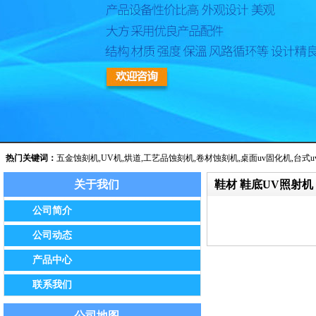
热门关键词：
五金蚀刻机
,
UV机
,
烘道
,
工艺品蚀刻机
,
卷材蚀刻机
,
桌面uv固化机
,
台式u
关于我们
鞋材 鞋底UV照射机
公告：我公司已于2014年8月经保定市工商局批准正式更名为保定市
公司简介
公司动态
产品中心
联系我们
公司地图