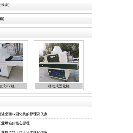
化设备]
箱]
台式UV机
移动式固化机
简述桌面uv固化机的原理及优点
工业烘箱的核心原理
工业烘道对于烘干流水线的作用