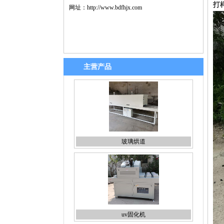
打
网址：
http://www.bdfhjx.com
主营产品
uv固化机
桌面uv固化机