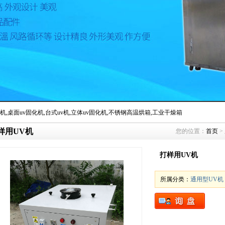
机
,
桌面uv固化机
,
台式uv机
,
立体uv固化机
,
不锈钢高温烘箱
,
工业干燥箱
样用UV机
您的位置：
首页
>
局批准正式更名为保定市丰辉机械设备制造有限公司
打样用UV机
所属分类：
通用型UV机