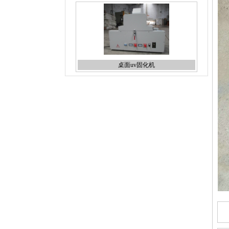
双面蚀刻机
台式uv机
线路板蚀刻机