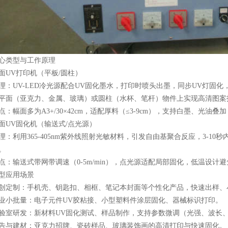
心类型与工作原理
面UV打印机（平板/圆柱）
理：UV-LED冷光源配合UV固化墨水，打印时喷头出墨，同步UV灯固
平面（亚克力、金属、玻璃）或圆柱（水杯、笔杆）物件上实现高清图案
点：幅面多为A3+/30×42cm，适配厚料（≤3-9cm），支持白墨、光油
面UV固化机（输送式/点光源）
理：利用365-405nm紫外线照射光敏材料，引发自由基聚合反应，3-1
。
点：输送式带网带调速（0-5m/min），点光源适配局部固化，低温设计
型应用场景
创定制：手机壳、钥匙扣、相框、笔记本封面等个性化产品，快速出样、
业小批量：电子元件UV胶粘接、小型塑料件涂层固化、器械标识打印。
验室研发：新材料UV固化测试、样品制作，支持参数微调（光强、波长
告与建材：亚克力招牌、瓷砖样品、玻璃装饰画的高清打印与快速固化。