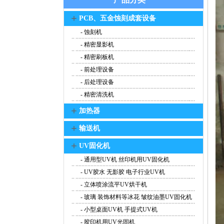
+
PCB、五金蚀刻成套设备
- 蚀刻机
- 精密显影机
- 精密刷板机
- 前处理设备
- 后处理设备
- 精密清洗机
+
加热器
+
输送机
+
UV固化机
- 通用型UV机 丝印机用UV固化机
- UV胶水 无影胶 电子行业UV机
- 立体喷涂流平UV烘干机
- 玻璃 装饰材料等冰花 皱纹油墨UV固化机
- 小型桌面UV机 手提式UV机
- 胶印机用UV光固机