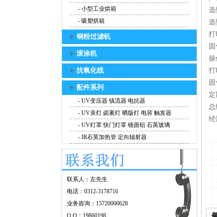
- 小型工业烘箱
选
- 吸塑烘箱
选
打
+
铜粉过滤机
固
+
滚涂机
操
+
抗氧化线
打
固
+
配件系列
定
- UV变压器 镇流器 电抗器
总
- UV汞灯 卤素灯 晒版灯 电容 触发器
经
- UV灯罩 快门灯罩 镜面铝 石英玻璃
- IR石英加热管 定向辐射器
联系人：左先生
电话：0312-3178716
业务咨询：15720000628
Q Q：19860198