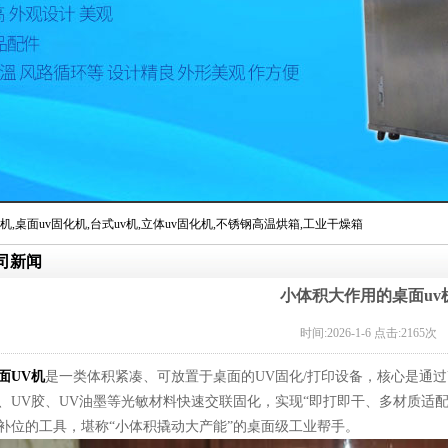
机
,
桌面uv固化机
,
台式uv机
,
立体uv固化机
,
不锈钢高温烘箱
,
工业干燥箱
司新闻
局批准正式更名为保定市丰辉机械设备制造有限公司
小体积大作用的桌面uv
时间:2026-1-6 点击:2165次
面UV机
是一类体积紧凑、可放置于桌面的UV固化/打印设备，核心是通过U
、UV胶、UV油墨等光敏材料快速交联固化，实现“即打即干、多材质适
补位的工具，堪称“小体积撬动大产能”的桌面级工业帮手。