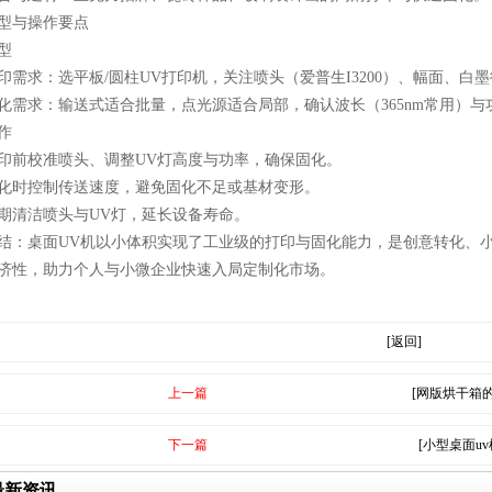
型与操作要点
型
印需求：选平板/圆柱UV打印机，关注喷头（爱普生I3200）、幅面、白
化需求：输送式适合批量，点光源适合局部，确认波长（365nm常用）与功率
作
印前校准喷头、调整UV灯高度与功率，确保固化。
化时控制传送速度，避免固化不足或基材变形。
期清洁喷头与UV灯，延长设备寿命。
结：桌面UV机以小体积实现了工业级的打印与固化能力，是创意转化、
济性，助力个人与小微企业快速入局定制化市场。
[返回]
上一篇
[网版烘干箱
下一篇
[小型桌面u
最新资讯