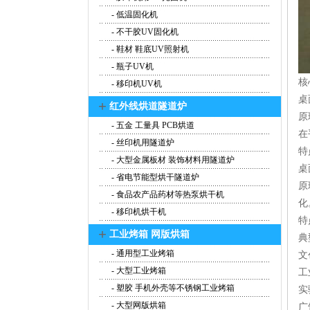
- 低温固化机
- 不干胶UV固化机
- 鞋材 鞋底UV照射机
- 瓶子UV机
核
- 移印机UV机
桌
+
红外线烘道隧道炉
原
- 五金 工量具 PCB烘道
在
- 丝印机用隧道炉
特
- 大型金属板材 装饰材料用隧道炉
桌
- 省电节能型烘干隧道炉
原
- 食品农产品药材等热泵烘干机
化
- 移印机烘干机
特
+
工业烤箱 网版烘箱
典
- 通用型工业烤箱
文
- 大型工业烤箱
工
- 塑胶 手机外壳等不锈钢工业烤箱
实
- 大型网版烘箱
广