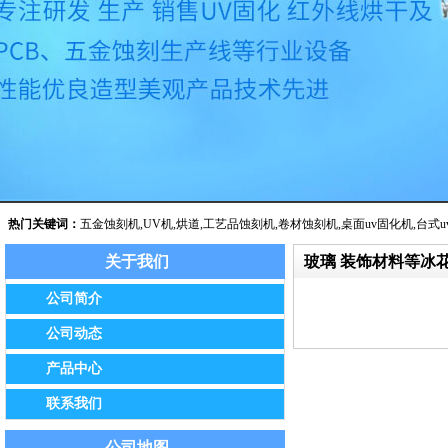
热门关键词：
五金蚀刻机
,
UV机
,
烘道
,
工艺品蚀刻机
,
卷材蚀刻机
,
桌面uv固化机
,
台式u
关于我们
玻璃 装饰材料等冰花
公告：我公司已于2014年8月经保定市工商局批准正式更名为保定市
公司简介
公司动态
产品中心
联系我们
公司地图