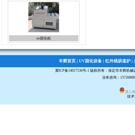
uv固化机
丰辉首页
|
UV固化设备
|
红外线烘道炉
|
冀ICP备14017530号-1
版权所有：
保定市丰辉机械
业务咨询：15720000
桌面uv固化机
冀公网安
技术
双面蚀刻机