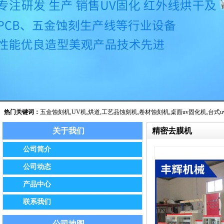
热门关键词：
五金蚀刻机
,
UV机
,
烘道
,
工艺品蚀刻机
,
卷材蚀刻机
,
桌面uv固化机
,
台式u
关于我们
精密去膜机
公告：我公司已于2014年8月经保定市工商局批准正式更名为保定市
公司简介
公司动态
产品中心
联系我们
公司地图