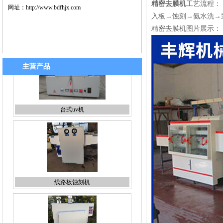
精密去膜机
工艺流程：
网址：
http://www.bdfhjx.com
入板→蚀刻→氨水洗→
精密去膜机图片展示：
主营产品
线路板蚀刻机
丝印烤箱