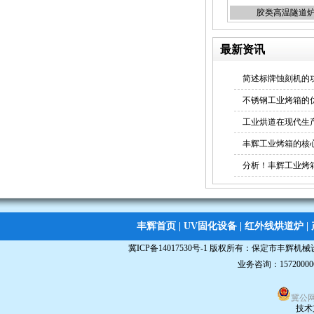
胶类高温隧道
最新资讯
简述标牌蚀刻机的
uv固化机
不锈钢工业烤箱的
工业烘道在现代生
丰辉工业烤箱的核
分析！丰辉工业烤
桌面uv固化机
丰辉首页
|
UV固化设备
|
红外线烘道炉
|
冀ICP备14017530号-1
版权所有：
保定市丰辉机械
业务咨询：15720000
双面蚀刻机
冀公网安
技术