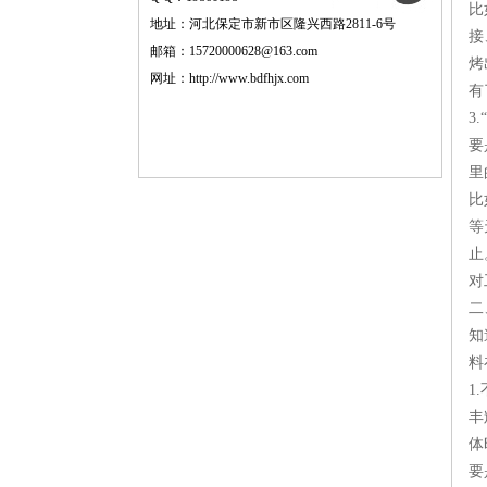
比
地址：河北保定市新市区隆兴西路2811-6号
接
邮箱：15720000628@163.com
烤
网址：
http://www.bdfhjx.com
有
3
要
里
比
等
止
对
二
知
料
1
丰
体
要