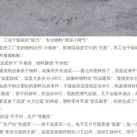
、工业干燥箱的“能力”：专治物料“潮湿小脾气”​
是把工厂里的物料比作“小傲娇”，那潮湿就是它们的“天敌”，而工业干燥箱
料服服帖帖：​
.“温柔烘干”不暴躁，物料颜值“不掉线”​
通加热设备烘干物料，就像用开水浇花——要么外面烤焦了，里面还潮乎
“温柔路线”，温度大多在50-200℃，就像给物料吹“恒温暖风”，慢慢把水分“
如烘干刚注塑好的塑料玩具零件，干燥箱里温度稳定在80℃，风速调得
“颜值”；烘干药材时，控温在60℃，既能把潮气赶跑，又不会破坏成分，药
要是换了温度“火力过猛”的烤箱，塑料零件早成“歪瓜裂枣”，药材也成了“
！​
.“控温”不手抖，生产“零翻车”​
厂生产怕“凭感觉”——烘干温度高一点，电子芯片可能直接“报废”；低
像“拿捏火候的大厨”，温度误差能控制在±1℃以内，说80℃就80℃，绝不“手