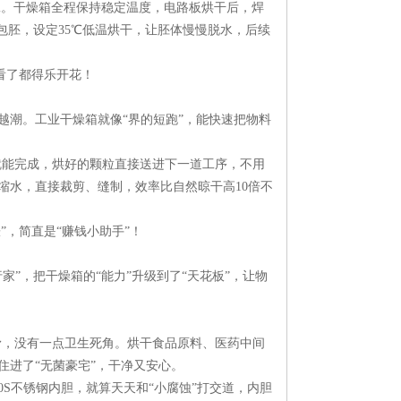
工。干燥箱全程保持稳定温度，电路板烘干后，焊
包胚，设定35℃低温烘干，让胚体慢慢脱水，后续
看了都得乐开花！​
越潮。工业干燥箱就像“界的短跑”，能快速把物料
就能完成，烘好的颗粒直接送进下一道工序，不用
缩水，直接裁剪、缝制，效率比自然晾干高10倍不
，简直是“赚钱小助手”！​
”，把干燥箱的“能力”升级到了“天花板”，让物
光滑，没有一点卫生死角。烘干食品原料、医药中间
进了“无菌豪宅”，干净又安心。​
S不锈钢内胆，就算天天和“小腐蚀”打交道，内胆