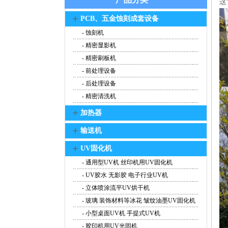
这
+
PCB、五金蚀刻成套设备
- 蚀刻机
- 精密显影机
- 精密刷板机
- 前处理设备
- 后处理设备
- 精密清洗机
+
加热器
+
输送机
+
UV固化机
- 通用型UV机 丝印机用UV固化机
- UV胶水 无影胶 电子行业UV机
- 立体喷涂流平UV烘干机
- 玻璃 装饰材料等冰花 皱纹油墨UV固化机
- 小型桌面UV机 手提式UV机
- 胶印机用UV光固机