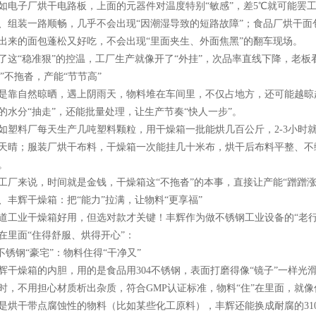
如电子厂烘干电路板，上面的元器件对温度特别“敏感”，差5℃就可能罢
、组装一路顺畅，几乎不会出现“因潮湿导致的短路故障”；食品厂烘干面
出来的面包蓬松又好吃，不会出现“里面夹生、外面焦黑”的翻车现场。​
了这“稳准狠”的控温，工厂生产就像开了“外挂”，次品率直线下降，老板
.“”不拖沓，产能“节节高”​
是靠自然晾晒，遇上阴雨天，物料堆在车间里，不仅占地方，还可能越晾
的水分“抽走”，还能批量处理，让生产节奏“快人一步”。​
如塑料厂每天生产几吨塑料颗粒，用干燥箱一批能烘几百公斤，2-3小时
天晴；服装厂烘干布料，干燥箱一次能挂几十米布，烘干后布料平整、不
。​
工厂来说，时间就是金钱，干燥箱这“不拖沓”的本事，直接让产能“蹭蹭涨”
、丰辉干燥箱：把“能力”拉满，让物料“更享福”​
道工业干燥箱好用，但选对款才关键！丰辉作为做不锈钢工业设备的“老行家
在里面“住得舒服、烘得开心”：​
.不锈钢“豪宅”：物料住得“干净又”​
辉干燥箱的内胆，用的是食品用304不锈钢，表面打磨得像“镜子”一样
时，不用担心材质析出杂质，符合GMP认证标准，物料“住”在里面，就像住
是烘干带点腐蚀性的物料（比如某些化工原料），丰辉还能换成耐腐的310