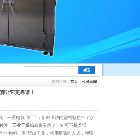
您的位置：
首页
>
公司新闻
丰辉让它更靠谱！
气，一通电就“罢工”；新鲜出炉的塑料颗粒带了水
时候，
工业干燥箱
就得登场了！它可不是普通
把“护物料、率”玩出了花，就用唠嗑的方式，聊聊