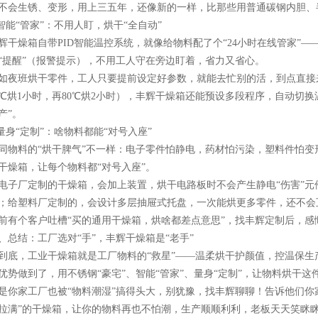
不会生锈、变形，用上三五年，还像新的一样，比那些用普通碳钢内胆、半
.智能“管家”：不用人盯，烘干“全自动”​
辉干燥箱自带PID智能温控系统，就像给物料配了个“24小时在线管家”
“提醒”（报警提示），不用工人守在旁边盯着，省力又省心。​
如夜班烘干零件，工人只要提前设定好参数，就能去忙别的活，到点直接
0℃烘1小时，再80℃烘2小时），丰辉干燥箱还能预设多段程序，自动切
产”。​
.量身“定制”：啥物料都能“对号入座”​
同物料的“烘干脾气”不一样：电子零件怕静电，药材怕污染，塑料件怕变
干燥箱，让每个物料都“对号入座”。​
电子厂定制的干燥箱，会加上装置，烘干电路板时不会产生静电“伤害”
；给塑料厂定制的，会设计多层抽屉式托盘，一次能烘更多零件，还不会互
前有个客户吐槽“买的通用干燥箱，烘啥都差点意思”，找丰辉定制后，感慨道
、总结：工厂选对“手”，丰辉干燥箱是“老手”​
到底，工业干燥箱就是工厂物料的“救星”——温柔烘干护颜值，控温保
优势做到了，用不锈钢“豪宅”、智能“管家”、量身“定制”，让物料烘干这件
是你家工厂也被“物料潮湿”搞得头大，别犹豫，找丰辉聊聊！告诉他们你
拉满”的干燥箱，让你的物料再也不怕潮，生产顺顺利利，老板天天笑眯眯