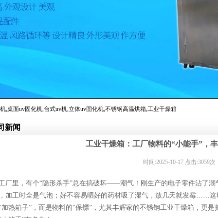
机
,
桌面uv固化机
,
台式uv机
,
立体uv固化机
,
不锈钢高温烘箱
,
工业干燥箱
司新闻
局批准正式更名为保定市丰辉机械设备制造有限公司
工业干燥箱：工厂物料的“小能手”，
时间:2025-10-17 点击:3059次
工厂里，有个“隐形杀手”总在搞破坏——潮气！刚生产的电子零件沾了潮
，加工时全是气泡；好不容易晒好的药材吸了湿气，放几天就发霉……这
“加热箱子”，而是物料的“保镖”，尤其丰辉家的不锈钢工业干燥箱，更是