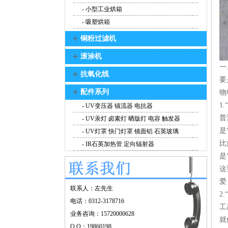
- 小型工业烘箱
- 吸塑烘箱
+
铜粉过滤机
+
滚涂机
一
+
抗氧化线
要
+
配件系列
物
1
- UV变压器 镇流器 电抗器
普
- UV汞灯 卤素灯 晒版灯 电容 触发器
是
- UV灯罩 快门灯罩 镜面铝 石英玻璃
比
- IR石英加热管 定向辐射器
是
这
爱
联系人：左先生
2
电话：0312-3178716
工
业务咨询：15720000628
就
Q Q：19860198