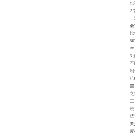
也
2
丰
会
比
5
生
3
不
制
给
菌
之
三
说
些
要
度