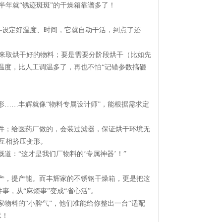
年就“锈迹斑斑”的干燥箱靠谱多了！​
——设定好温度、时间，它就自动干活，到点了还
来取烘干好的物料；要是需要分阶段烘干（比如先
换温度，比人工调温多了，再也不怕“记错参数搞砸
形……丰辉就像“物料专属设计师”，能根据需求定
元件；给医药厂做的，会装过滤器，保证烘干环境无
相挤压变形。​
：“这才是我们厂物料的‘专属神器’！”​
生产，提产能。而丰辉家的不锈钢干燥箱，更是把这
事，从“麻烦事”变成“省心活”。​
家物料的“小脾气”，他们准能给你整出一台“适配
！​