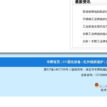
最新资讯
uv固化机
简述标牌蚀刻机的
不锈钢工业烤箱的
工业烘道在现代生
丰辉工业烤箱的核
分析！丰辉工业烤
丰辉首页
|
UV固化设备
|
红外线烘道炉
|
冀ICP备14017530号-1
版权所有：
保定市丰辉机械
业务咨询：15720000
冀公网安
技术