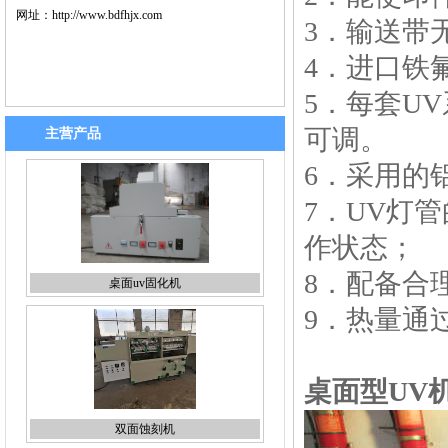
网址：
http://www.bdfhjx.com
3．输送带
4．进口铁
5．每套U
可调。
主营产品
6．采用的
7．UV灯
桌面uv固化机
作状态；
8．配备合
9．热量通
双面蚀刻机
桌面型UV