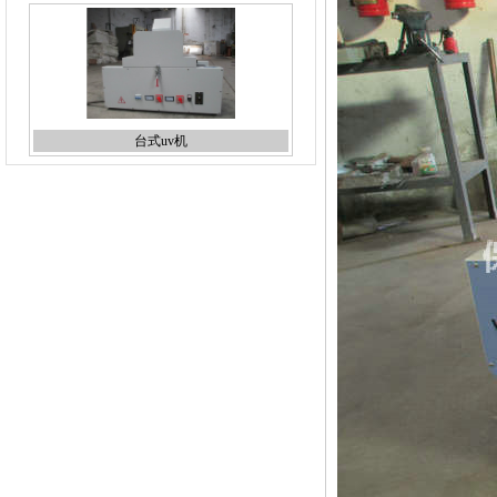
台式uv机
线路板蚀刻机
丝印烤箱