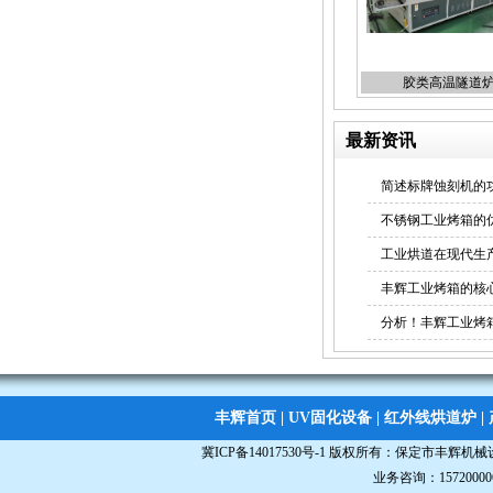
胶类高温隧道
丝印烤箱
最新资讯
简述标牌蚀刻机的
不锈钢工业烤箱的
工业烘道在现代生
烘道
丰辉工业烤箱的核
分析！丰辉工业烤
丰辉首页
|
UV固化设备
|
红外线烘道炉
|
立体uv固化机
冀ICP备14017530号-1
版权所有：
保定市丰辉机械
业务咨询：15720000