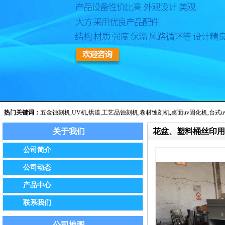
热门关键词：
五金蚀刻机
,
UV机
,
烘道
,
工艺品蚀刻机
,
卷材蚀刻机
,
桌面uv固化机
,
台式u
关于我们
花盆、塑料桶丝印用
公告：我公司已于2014年8月经保定市工商局批准正式更名为保定市
公司简介
公司动态
产品中心
联系我们
公司地图