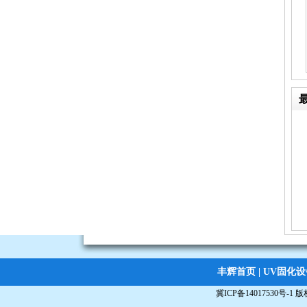
丝印烤箱
烘道
丰辉首页
|
UV固化设
立体uv固化机
冀ICP备14017530号-1
版