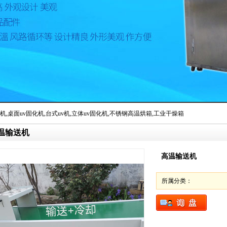
机
,
桌面uv固化机
,
台式uv机
,
立体uv固化机
,
不锈钢高温烘箱
,
工业干燥箱
温输送机
局批准正式更名为保定市丰辉机械设备制造有限公司
高温输送机
所属分类：