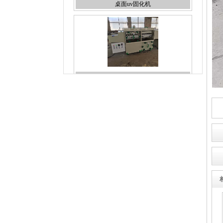
双面蚀刻机
台式uv机
线路板蚀刻机