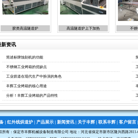
胶类高温隧道炉
高温隧道炉上下加热
不锈
最新资讯
简述标牌蚀刻机的功能
不锈钢工业烤箱的优缺点
工业烘道在现代生产中扮演的角色
丰辉工业烤箱的核心用途
分析！丰辉工业烤箱的产品特性
备
|
红外线烘道炉
|
产品展示
|
新闻资讯
|
关于丰辉
|
联系丰辉
|
客户留言
权所有：
保定市丰辉机械设备制造有限公司
地址：河北省保定市新市区隆兴西路2811-6号 