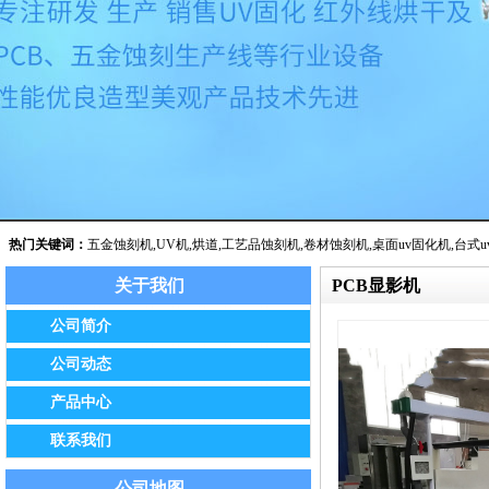
热门关键词：
五金蚀刻机
,
UV机
,
烘道
,
工艺品蚀刻机
,
卷材蚀刻机
,
桌面uv固化机
,
台式u
关于我们
PCB显影机
公告：我公司已于2014年8月经保定市工商局批准正式更名为保定市
公司简介
公司动态
产品中心
联系我们
公司地图