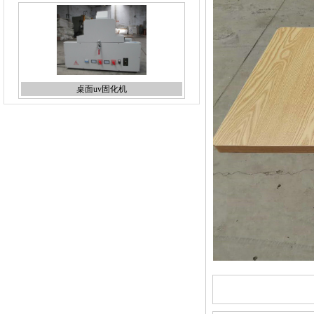
桌面uv固化机
双面蚀刻机
台式uv机