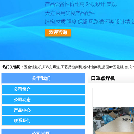
热门关键词：
五金蚀刻机
,
UV机
,
烘道
,
工艺品蚀刻机
,
卷材蚀刻机
,
桌面uv固化机
,
台式u
关于我们
口罩点焊机
公告：我公司已于2014年8月经保定市工商局批准正式更名为保定市
公司简介
公司动态
产品中心
联系我们
公司地图