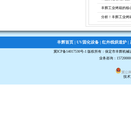
丰辉工业烤箱的核
分析！丰辉工业烤
立体uv固化机
丰辉首页
|
UV固化设备
|
红外线烘道炉
|
冀ICP备14017530号-1
版权所有：
保定市丰辉机械
业务咨询：15720000
冀公网安
技术