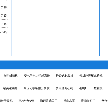
-7-16]
-7-15]
-7-15]
-7-15]
自动封箱机
变电所电力运维系统
给袋式包装机
管材静液压试验机
福英达锡膏
高压化学吸附分析仪
多用途离心机
毛刷厂
数粒机
颗粒干燥机
PU钢丝软管
隐形眼镜工厂
博山水泵
济南卷帘门
复合