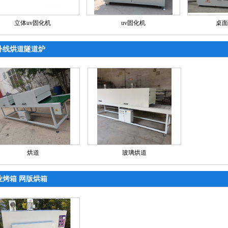
立体uv固化机
uv固化机
桌面
外线烘道隧道炉
烘道
玻璃烘道
业烤箱 网版烘箱