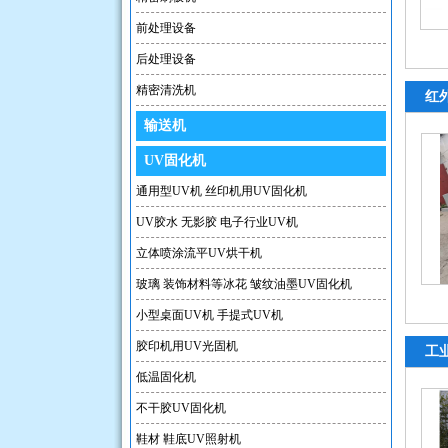
前处理设备
后处理设备
精密清洗机
红
输送机
UV固化机
通用型UV机 丝印机用UV固化机
UV胶水 无影胶 电子行业UV机
立体喷涂流平UV烘干机
玻璃 装饰材料等冰花 皱纹油墨UV固化机
小型桌面UV机 手提式UV机
胶印机用UV光固机
工
低温固化机
不干胶UV固化机
鞋材 鞋底UV照射机