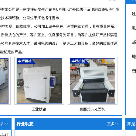
造有限公司是一家专注研发生产销售UV固化红外线烘干及印刷线路板等行业
姓
造技术和经验。公司位于河北省保定市。
造型美观，低故障率。公司加工设备多种、注重内部管理，具有质量体系。
电
、质量放心的产品、客户至上、优良服务为宗旨，为客户提供好产品和满意
邮
经验的专注技术人才，采用完善的设计，制造工艺和设备，良好的质量体系
能稳定的产品。
地
留
工业烘箱
桌面式uv光固机
多>>
行业动态
更多>>
常见
-7-17]