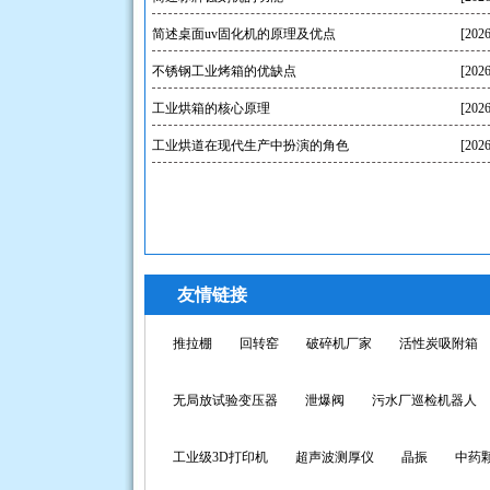
简述桌面uv固化机的原理及优点
[2026
不锈钢工业烤箱的优缺点
[2026
工业烘箱的核心原理
[2026
丝印uv机
工业烘道在现代生产中扮演的角色
[2026
友情链接
推拉棚
回转窑
破碎机厂家
活性炭吸附箱
无局放试验变压器
泄爆阀
污水厂巡检机器人
工业级3D打印机
超声波测厚仪
晶振
中药