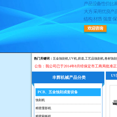
热门关键词：
五金蚀刻机
,
UV机
,
烘道
,
工艺品蚀刻机
,
卷材蚀刻
公告：我公司已于2014年8月经保定市工商局批
公告：我公司已于2014年8月经保定市工商
U
丰辉机械产品分类
PCB、五金蚀刻成套设备
蚀刻机
精密显影机
精密刷板机